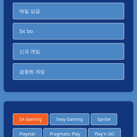
매일 상금
Sic bo
신규 게임
검증된 게임
SA Gaming
Sexy Gaming
Spribe
Playstar
Pragmatic Play
Play'n GO