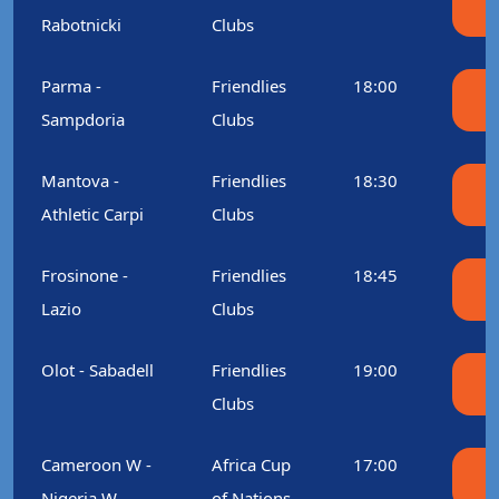
Rabotnicki
Clubs
Parma -
Friendlies
18:00
Sampdoria
Clubs
Mantova -
Friendlies
18:30
Athletic Carpi
Clubs
Frosinone -
Friendlies
18:45
Lazio
Clubs
Olot - Sabadell
Friendlies
19:00
Clubs
Cameroon W -
Africa Cup
17:00
Nigeria W
of Nations