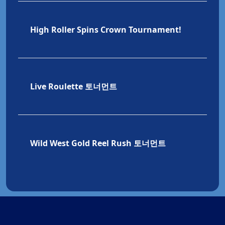
High Roller Spins Crown Tournament!
8
Live Roulette 토너먼트
9
Wild West Gold Reel Rush 토너먼트
1