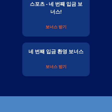
스포츠 - 네 번째 입금 보
너스!
보너스 받기
네 번째 입금 환영 보너스
보너스 받기