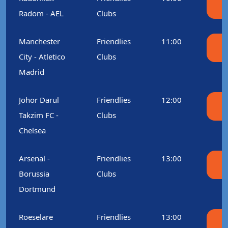
Radom - AEL
Clubs
Manchester
Friendlies
11:00
City - Atletico
Clubs
Madrid
Johor Darul
Friendlies
12:00
Takzim FC -
Clubs
Chelsea
Arsenal -
Friendlies
13:00
Borussia
Clubs
Dortmund
Roeselare
Friendlies
13:00