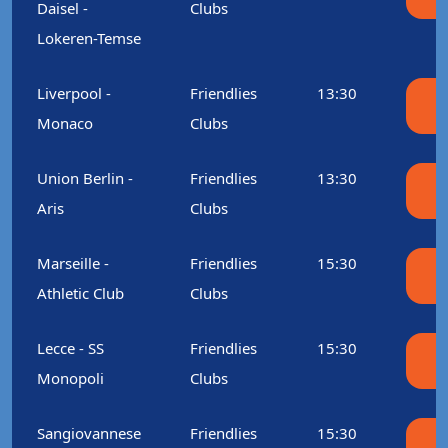
Daisel -
Clubs
Lokeren-Temse
Liverpool -
Friendlies
13:30
Monaco
Clubs
Union Berlin -
Friendlies
13:30
Aris
Clubs
Marseille -
Friendlies
15:30
Athletic Club
Clubs
Lecce - SS
Friendlies
15:30
Monopoli
Clubs
Sangiovannese
Friendlies
15:30