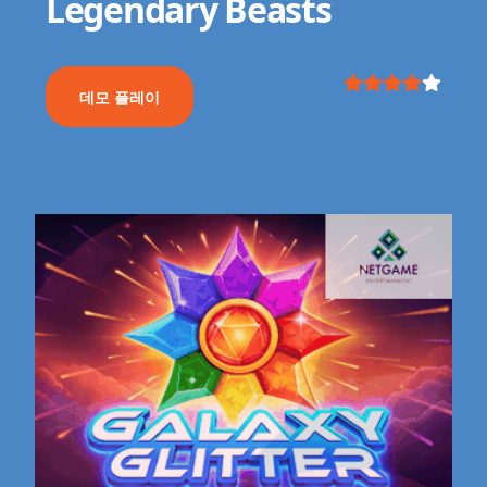
Legendary Beasts
데모 플레이