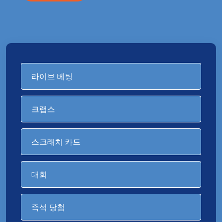
라이브 베팅
크랩스
스크래치 카드
대회
즉석 당첨