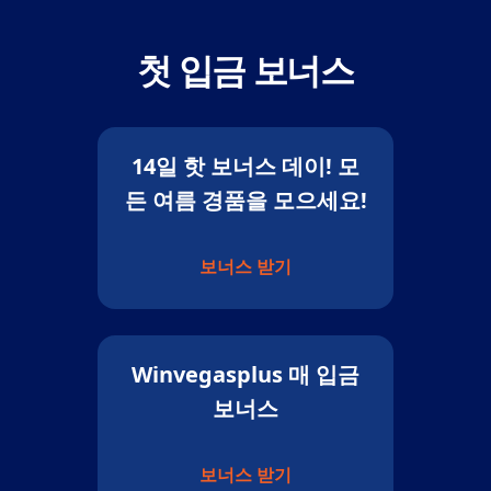
첫 입금 보너스
14일 핫 보너스 데이! 모
든 여름 경품을 모으세요!
보너스 받기
Winvegasplus 매 입금
보너스
보너스 받기